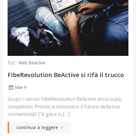
TLC
Web Beactive
FibeRevolution BeActive si rifà il trucco
Mar 9
Scopri i servizi FibeRevolution BeActive ancora più
competitivi. Pronto a conoscere il futuro della tua
connettività? C’è già e si […]
continua a leggere