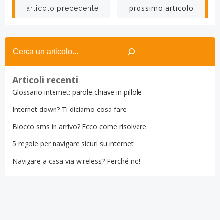
Post
Post
prossimo articolo
articolo precedente
navigation
navigation
Search
Articoli recenti
Glossario internet: parole chiave in pillole
Internet down? Ti diciamo cosa fare
Blocco sms in arrivo? Ecco come risolvere
5 regole per navigare sicuri su internet
Navigare a casa via wireless? Perché no!