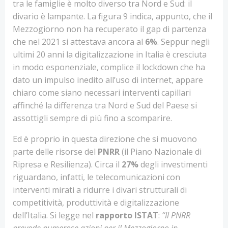
tra le famiglie è molto diverso tra Nord e Sud: il
divario è lampante. La figura 9 indica, appunto, che il
Mezzogiorno non ha recuperato il gap di partenza
che nel 2021 si attestava ancora al
6%
. Seppur negli
ultimi 20 anni la digitalizzazione in Italia è cresciuta
in modo esponenziale, complice il lockdown che ha
dato un impulso inedito all’uso di internet, appare
chiaro come siano necessari interventi capillari
affinché la differenza tra Nord e Sud del Paese si
assottigli sempre di più fino a scomparire.
Ed è proprio in questa direzione che si muovono
parte delle risorse del
PNRR
(il Piano Nazionale di
Ripresa e Resilienza). Circa il
27%
degli investimenti
riguardano, infatti, le telecomunicazioni con
interventi mirati a ridurre i divari strutturali di
competitività, produttività e digitalizzazione
dell’Italia. Si legge nel
rapporto ISTAT
:
“Il PNRR
prevede numerose azioni per il Mezzogiorno in