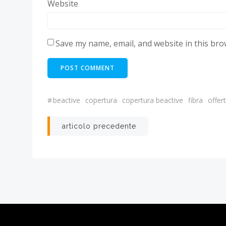
Website
Save my name, email, and website in this bro
#
beactive
copertura
copertura beactive
fibra
offert
Post
articolo precedente
navigation