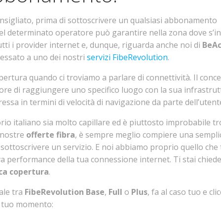
igliato, prima di sottoscrivere un qualsiasi abbonamento
 quel determinato operatore può garantire nella zona dove s’i
utti i provider internet e, dunque, riguarda anche noi di
BeAc
eressato a uno dei nostri
servizi FibeRevolution
.
ertura quando ci troviamo a parlare di connettività. Il conce
atore di raggiungere uno specifico luogo con la sua infrastru
ressa in termini di velocità di navigazione da parte dell’utent
rio italiano sia molto capillare ed è piuttosto improbabile t
e nostre
offerte fibra
, è sempre meglio compiere una sempli
ottoscrivere un servizio. E noi abbiamo proprio quello che 
iva performance della tua connessione internet. Ti stai chie
ica copertura
.
uale tra
FibeRevolution Base
,
Full
o
Plus
, fa al caso tuo e cli
il tuo momento: