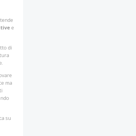
ntende
tive
e
tto di
ttura
e.
rovare
ce ma
ti
dendo
cca su