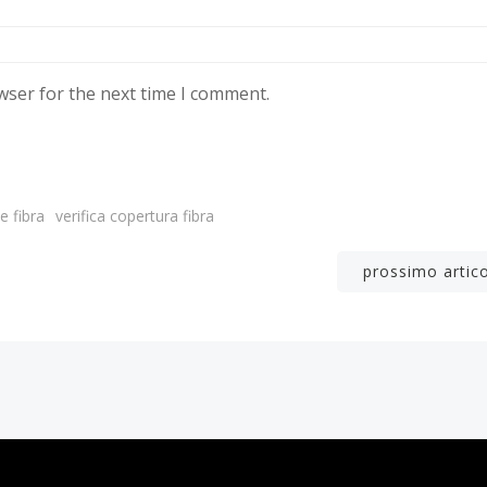
wser for the next time I comment.
e fibra
verifica copertura fibra
Post
prossimo artic
navigation