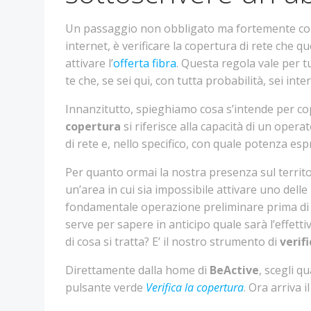
Un passaggio non obbligato ma fortemente cons
internet, è verificare la copertura di rete che
attivare l’
offerta fibra
. Questa regola vale per t
te che, se sei qui, con tutta probabilità, sei int
Innanzitutto, spieghiamo cosa s’intende per cop
copertura
si riferisce alla capacità di un oper
di rete e, nello specifico, con quale potenza esp
Per quanto ormai la nostra presenza sul territo
un’area in cui sia impossibile attivare uno dell
fondamentale operazione preliminare prima di s
serve per sapere in anticipo quale sarà l’effett
di cosa si tratta? E’ il nostro strumento di
verif
Direttamente dalla home di
BeActive
, scegli q
pulsante verde
Verifica la copertura
. Ora arriva 