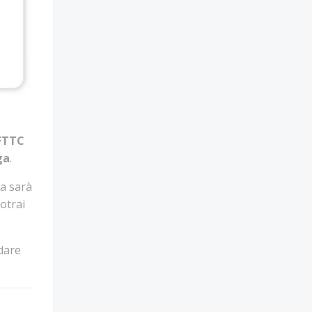
FTTC
ga
.
ca sarà
otrai
 dare