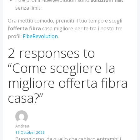
I tre profili FibeRevolution sono
soluzioni flat
senza limiti.
Ora mettiti comodo, prenditi il tuo tempo e scegli
l’
offerta fibra
casa migliore per te tra i nostri tre
profili
FibeRevolution
.
2 responses to
“Come scegliere la
migliore offerta fibra
casa?”
Andrea
19 October 2023
Buongiorno, da quello che capisco entrambi i