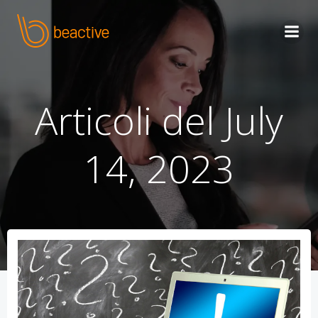
Skip
to
content
Articoli del July
14, 2023